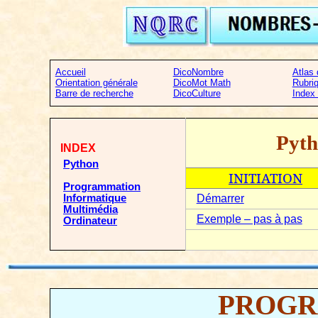
Accueil
DicoNombre
Atlas
Orientation générale
DicoMot Math
Rubri
Barre de recherche
DicoCulture
Index
Pyt
INDEX
Python
INITIATION
Programmation
Informatique
Démarrer
Multimédia
Exemple – pas à pas
Ordinateur
PROGR