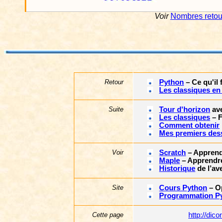
Voir
Nombres retou
Retour
Python
– Ce qu'il
Les classiques en
Suite
Tour d'horizon
ave
Les classiques
– F
Comment obtenir
Mes premiers des
Voir
Scratch
– Apprend
Maple
– Apprendr
Historique
de l’av
Site
Cours Python
– O
Programmation P
Cette page
http://di