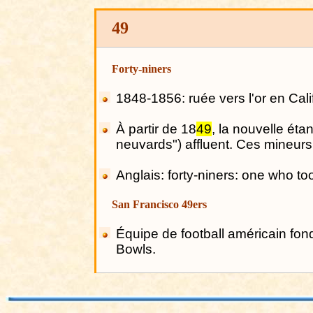
49
Forty
-
niners
1848-1856: ruée vers l'or en Cali
À partir de 18
49
, la nouvelle étant
neuvards
") affluent. Ces mineur
Anglais
: forty-niners: one who to
San
Francisco
49ers
Équipe de football américain fo
Bowls
.