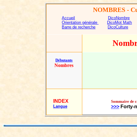
NOMBRES
- Cu
Accueil
DicoNombre
Orientation générale
DicoMot Math
Barre de recherche
DicoCulture
Nombre
Débutants
Nombres
INDEX
Sommaire de c
Langue
>>>
Forty
-
n