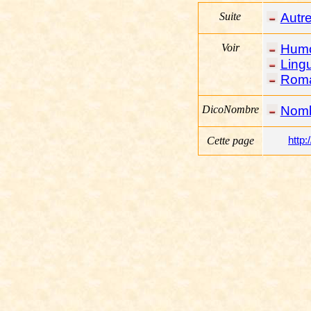
Suite
Autre
Voir
Hum
Lingu
Rom
DicoNombre
Nom
Cette page
http: