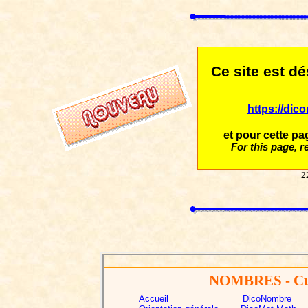
Ce site est d
https://dic
et pour cette pag
For this page, re
2
NOMBRES
- Cu
Accueil
DicoNombre