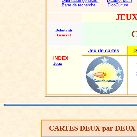
Orientation générale
DicoMot Math
Barre de recherche
DicoCulture
JEUX
Débutants
Général
Jeu de cartes
D
INDEX
Jeux
CARTES DEUX par DEUX