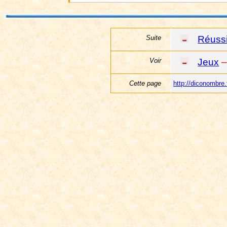
Suite
Réussi
Voir
Jeux
–
Cette page
http://diconombre