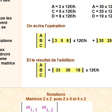
on des
ue les
vent
, se
rations
aux
ndront
omme
 matrice
Notations
Matrices 2 x 2
puis 2 x 4 et 4 x 2