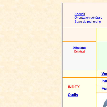
Accueil
Orientation générale
Barre de recherche
Débutants
Général
Ve
Int
INDEX
Fo
Outils