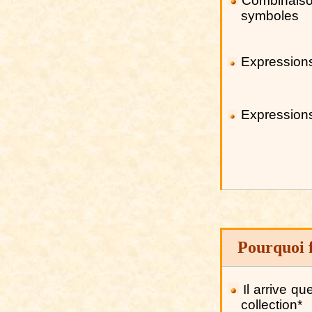
Combin
a
is
symboles
Expression
Expression
Pourquoi 
Il arrive q
collectio