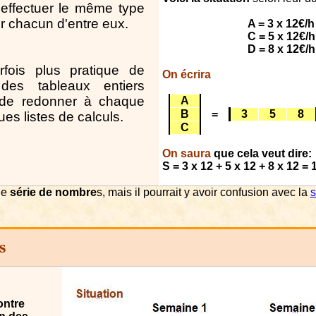
 effectuer le même type
ur chacun d'entre eux.
A = 3 x 12€/h
C = 5 x 12€/h
D = 8 x 12€/h
arfois plus pratique de
On écrir
a
 des tableaux entiers
 de redonner à chaque
A
B
=
3
5
8
ues listes de calculs.
C
On saura
que cela veut dire:
S = 3 x 12 + 5 x 12 + 8 x 12 = 
une
série de nombre
s, m
a
is il pourr
a
it y
a
voir confusion
a
vec l
a
s
s
ontre