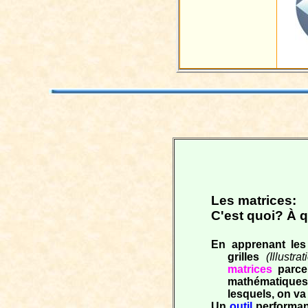
Les matrices:
C'est quoi? À qu
En apprenant les 
grilles
(Illustrat
matrices
parce 
mathématiqu
lesquels, on va
Un
outil
performan