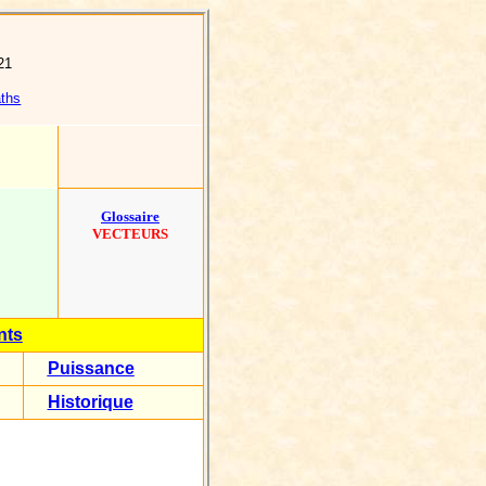
21
ths
Glossaire
VECTEURS
nts
Puissance
Historique