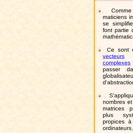
Comme 
maticiens i
se simplifi
font partie
mathématic
Ce sont 
vecteurs
o
complexes
passer d
globalis
d'abstractio
S'appli
nombres et
matrices p
plus syst
propices à
ordinateurs.