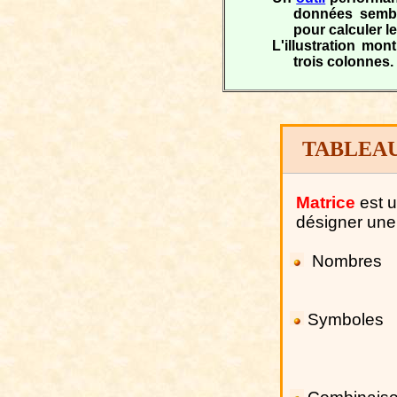
données sembla
pour calculer l
L'illustration mon
trois colonnes.
TABLEAU 
Matrice
est u
désigner une 
Nombres
Symboles