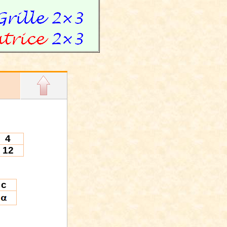
4
12
c