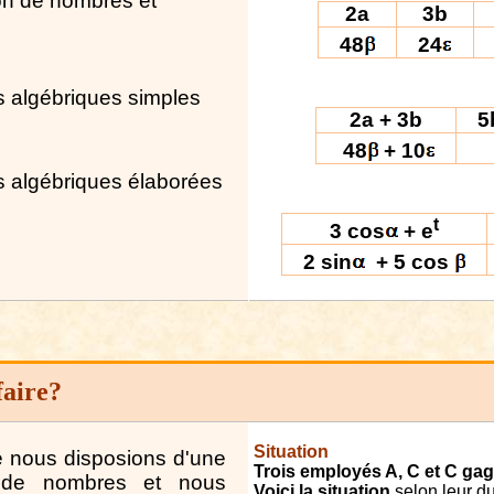
on de nombres et
2a
3b
48
24
s
a
lgébriques simples
2a + 3b
5
48
+ 10
s
a
lgébriques él
a
borées
t
3 cos
+ e
2 sin
+ 5 cos
f
a
ire?
Situ
a
tion
ue nous disposions d'une
Trois employés A, C et C gag
n* de nombres et nous
Voici la situation
selon leur du