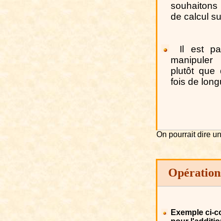
souhaitons
de calcul s
Il est p
manipuler
plutôt que
fois de long
On pourr
a
it dire 
Opér
a
tion
Exemple ci-c