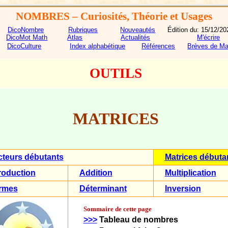
NOMBRES
– Curiosités, Théorie et Usages
DicoNombre
Rubriques
Nouveautés
Édition du:
15/12/20
DicoMot Math
Atlas
Actualités
M'écrire
DicoCulture
Index alphabétique
Références
Brèves de Ma
OUTILS
MATRICES
cteurs débutants
Matrices débuta
roduction
Addition
Multiplication
rmes
Déterminant
Inversion
Sommaire de cette page
>>>
Tableau de nombres