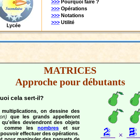
>>>
Pourquoi faire ?
>>>
Opérations
>>>
Notations
>>>
Utilité
Lycée
MATRICES
Approche pour débutants
oi cela sert-il?
multiplications, on dessine des
ion)
que les grands appelleront
qu'elles deviendront des objets
es comme les
nombres
et sur
 pouvoir effectuer des opérations.
t pour manipuler des paquets de