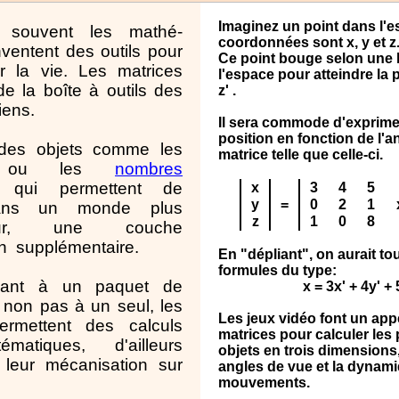
Im
a
ginez un point d
a
ns l'e
souvent les mathé-
coordonnées sont x, y et z
nventent des outils pour
Ce point bouge selon une 
er la vie. Les matrices
l'espace pour atteindre la po
 de la boîte à outils des
z' .
iens.
Il sera commode d'exprimer
position en fonction de l'
des objets comme les
matrice telle que celle-ci.
u les
nombres
qui permettent de
x
3
4
5
y
=
0
2
1
ans un monde plus
z
1
0
8
ateur, une couche
n
supplémentaire.
En "dépliant", on aurait to
formules du type:
quant à un paquet de
x = 3x' + 4y' + 
 non pas à un seul, les
Les jeux vidéo font un app
ermettent des calculs
matrices pour calculer les
ématiques, d'ailleurs
objets en trois dimensions,
 leur mécanisation sur
angles de vue et la dynam
mouvements.