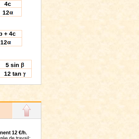
4c
12
b + 4c
12
5 sin
12 tan
nent 12 €/h.
rée de travail: