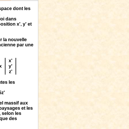
sp
a
ce dont les
.
loi dans
sition x', y' et
 la nouvelle
ancienne par une
x'
x
y'
z'
utes les
5z'
el massif aux
 paysages et les
 selon les
ique des