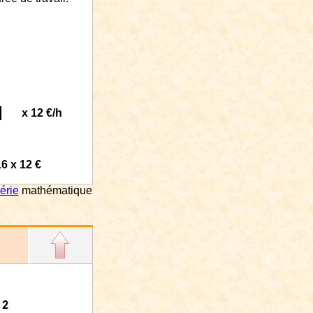
x 12 €/h
16 x 12 €
érie
m
a
thém
a
tique