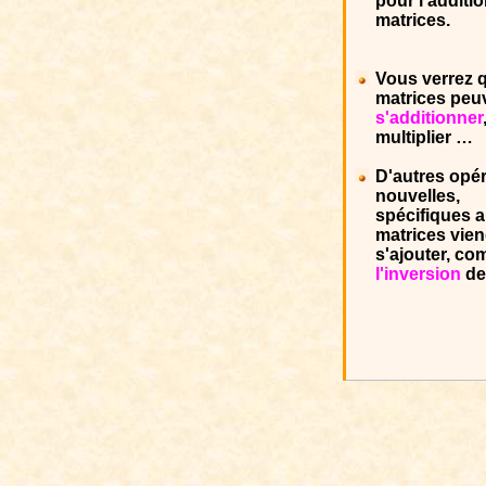
pour l'additi
matrices.
Vous verrez q
matrices peu
s'additionner
multiplier …
D'autres opé
nouvelles,
spécifiques 
matrices vie
s'ajouter, c
l'inversion
de