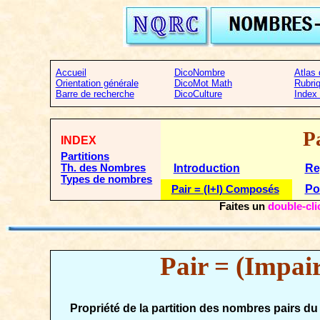
Accueil
DicoNombre
Atlas
Orientation générale
DicoMot Math
Rubri
Barre de recherche
DicoCulture
Index
P
INDEX
Partitions
Th. des Nombres
Introduction
Re
Types de nombres
Po
Pair = (I+I) Composés
Faites un
double-cli
Pair = (Impai
Propriété de la partition des nombres pairs d