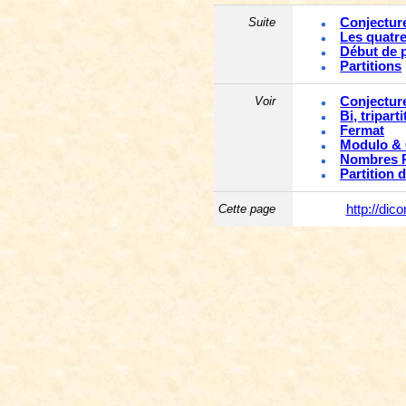
Suite
Conjectur
Les quatr
Début de 
Partitions
Voir
Conjectur
Bi, tripart
Fermat
Modulo &
Nombres 
Partition 
Cette page
http://di