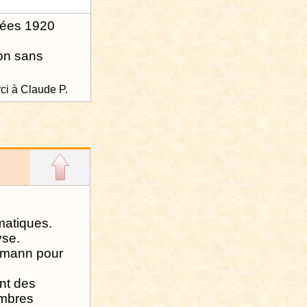
nnées 1920
ion sans
ci à Claude P.
matiques.
yse.
iemann pour
ont des
ombres