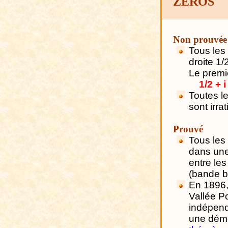
ZÉROS
Non prouvée
Tous les 
droite 1/
Le premi
1/2 + 
Toutes l
sont irra
Prouvé
Tous les
dans un
entre les
(bande b
En 1896,
Vallée P
indépen
une démo