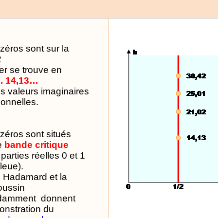
zéros sont sur la
2
er se trouve en
i . 14,13…
es valeurs imaginaires
tionnelles.
 zéros sont situés
e
bande critique
 parties réelles 0 et 1
leue).
 Hadamard et la
oussin
damment
donnent
nstration du