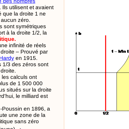
e des nombres
. Ils utilisent et avaient
 que la droite 1 ne
aucun zéro.
s sont symétriques
t à la droite 1/2, la
itique.
une infinité de réels
 droite – Prouvé par
Hardy
en 1915.
 1/3 des zéros sont
 droite.
les calculs ont
lus de 1 500 000
us situés sur la droite
d'hui, le milliard est
e-Poussin en 1896, a
oute une zone de la
itique sans zéro