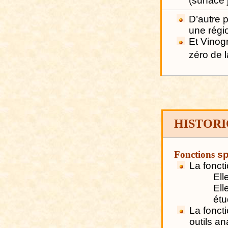
(surface
D’autre 
une régio
Et Vinog
zéro de l
HISTOR
Fonctions
sp
La fonct
Ell
Ell
étu
La fonct
outils an