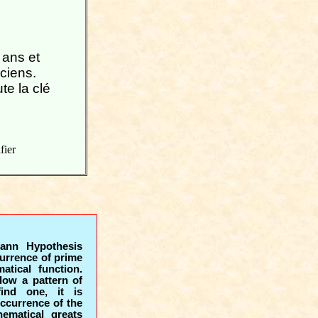
 ans et
ciens.
te la clé
fier
mann Hypothesis
currence of prime
tical function.
low a pattern of
find one, it is
occurrence of the
ematical greats