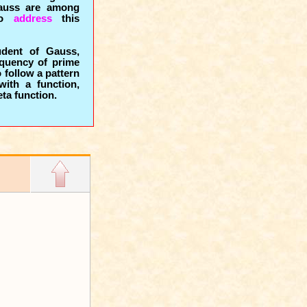
Gauss are among
to
address
this
udent of Gauss,
equency of prime
follow a pattern
with a function,
ta function.