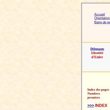
Accueil
Orientatio
Barre de r
Débutants
Identité
d'Euler
Index des pages
Nombres
premiers
>>>
INDEX