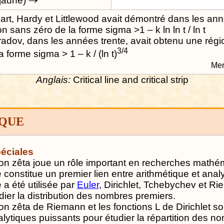
 jaune)
part, Hardy et Littlewood avait démontré dans les a
n sans zéro de la forme sigma >1 – k ln ln t / ln t
radov, dans les années trente, avait obtenu une rég
3/4
a forme sigma > 1 – k / (ln t)
Mer
Anglais:
Critical line and critical strip
IQUE
éciales
ion zêta joue un rôle important en recherches mathé
e constitue un premier lien entre arithmétique et anal
e a été utilisée par
Euler
, Dirichlet, Tchebychev et R
dier la distribution des nombres premiers.
ion zêta de Riemann et les fonctions L de Dirichlet s
alytiques puissants pour étudier la répartition des n