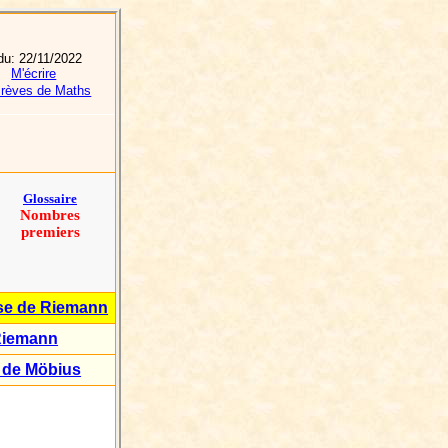
du:
22/11/2022
M'écrire
rèves de Maths
Glossaire
Nombres
premiers
se de Riemann
Riemann
 de Möbius