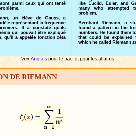
sont parmi ceux qui ont tenté
like Euclid, Euler, and 
problème.
many who attempted 
problem.
ann, un élève de Gauss, a
dèle représentant la fréquence
Bernhard Riemann, a st
emiers. Il a constaté qu'ils
found a pattern in the fr
héma qui pouvait être expliqué
numbers. He found them to 
, qu'il a appelée fonction zêta
that could be explained 
which he called Riemann ze
Voir
Anglais
pour le bac
et pour les affaires
ON DE RIEMANN