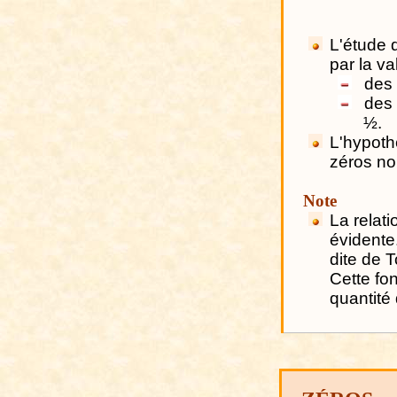
L'étude 
par la va
des 
des 
½.
L'hypoth
zéros non
Note
La relati
évidente
dite de 
Cette fo
quantité