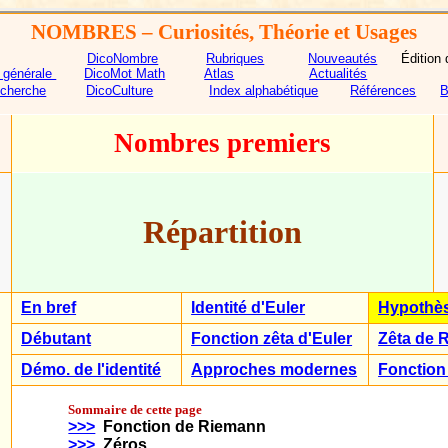
NOMBRES
– Curiosités, Théorie et Usages
DicoNombre
Rubriques
Nouveautés
Édition 
n générale
DicoMot Math
Atlas
Actualités
echerche
DicoCulture
Index alphabétique
Références
B
Nombres premiers
Répartition
En bref
Identité d'Euler
Hypothè
Débutant
Fonction zêta d'Euler
Zêta de 
Démo. de l'identité
Approches modernes
Fonction
Sommaire de cette page
>>>
Fonction de Riemann
>>>
Zéros