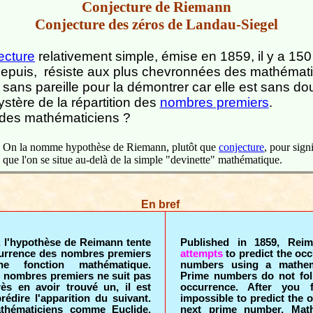
Conjecture de Riemann
Conjecture des zéros de Landau-Siegel
ecture
relativement simple, émise en 1859, il y a 150
depuis,
résiste aux plus chevronnées des mathémati
sans pareille pour la démontrer car elle est sans dou
stère de la répartition des
nombres premiers
.
 des mathématiciens ?
On la nomme hypothèse de Riemann, plutôt que
conjecture
, pour signi
que l'on se situe au-delà de la simple "devinette" mathématique.
En bref
, l'hypothèse de Reimann tente
Published in 1859, Rei
currence des nombres premiers
attempts
to predict the oc
ne fonction mathématique.
numbers using a mathema
s nombres premiers ne suit pas
Prime numbers do not fol
ès en avoir trouvé un, il est
occurrence. After you 
rédire l'apparition du suivant.
impossible to predict the 
thématiciens comme Euclide,
next prime number. Math