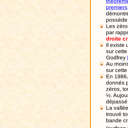
théorèm
premiers
démontré
possède 
Les zéro
par rappor
droite cr
Il existe 
sur cette
Godfrey
Au moins
sur cette
En 1986, 
donnés p
zéros, to
½. Aujour
dépassé
La vallé
trouvé t
bande cr