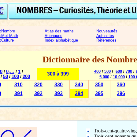
oNombre
Atlas des maths
Nouveautés
oMot Math
Rubriques
Actualités
oCulture
Index alphabétique
Références
Dictionnaire des Nombre
0
/
0,…
/
1
/
400
/
500
/
600
/
700
/
300 à 399
/
50
/
100
/
200
5 000
/
10 000
/
100 
0
310
320
330
340
350
360
0
391
392
393
394
395
396
Trois-cent-quatre-ving
Trois-cent-nonante-qu