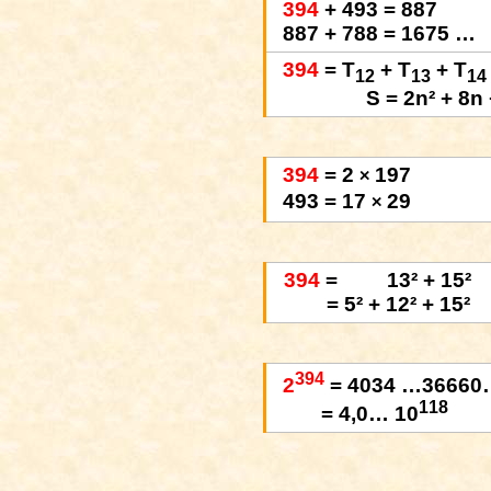
394
+ 493 = 887
887 + 788 = 1675 …
394
= T
+ T
+ T
12
13
14
S = 2n² + 8n
394
= 2
197
×
493 = 17
29
×
394
=
13² + 15²
= 5² + 12² + 15²
394
2
= 4034 …36660
118
= 4,0… 10