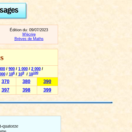
Édition du:
09/07/2023
M'écrire
Brèves de Maths
s
800
/
900
/
1 000
/
2 000
/
6
9
100
000
/
10
/
10
/
10
370
380
390
397
398
399
t-quatorze
atre