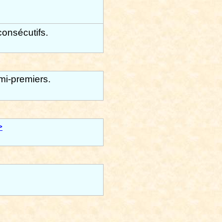
onsécutifs.
.
mi-premiers.
>