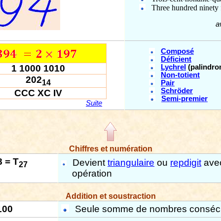
Three hundred ninety 
a
Composé
Déficient
1 1000 1010
Lychrel
(palindro
Non-totient
202
14
Pair
Schröder
CCC XC IV
Semi-premier
Suite
Chiffres et numération
8 = T
Devient
triangulaire
ou
repdigit
avec
27
opération
Addition et soustraction
100
Seule somme de nombres consécu