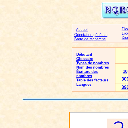
Dic
Accueil
Dic
Orientation générale
Dic
Barre de recherche
Débutant
Glossaire
Types de nombres
Nom des nombres
10
Écriture des
nombres
30
Table des facteurs
Langues
39