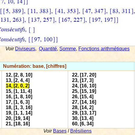
Voir
Diviseurs
,
Quantité
,
Somme
,
Fonctions arithmétiques
Numération: base, [chiffres]
12, [2, 8, 10]
22, [17, 20]
13, [2, 4, 4]
23, [17, 3]
14, [2, 0, 2]
24, [16, 10]
15, [1, 11, 4]
25, [15, 19]
16, [1, 8, 10]
26, [15, 4]
17, [1, 6, 3]
27, [14, 16]
18, [1, 3, 16]
28, [14, 2]
19, [1, 1, 14]
29, [13, 17]
20, [19, 14]
30, [13, 4]
21, [18, 16]
60, [6, 34]
Voir
Bases
/
Brésiliens