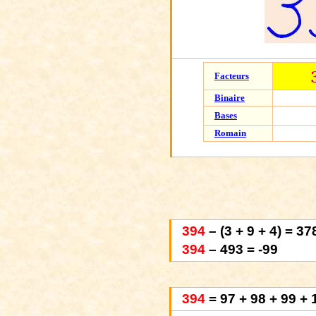
Facteurs
Binaire
Bases
Romain
394
– (3 + 9 + 4) = 37
394
– 493 = -99
394
= 97 + 98 + 99 + 