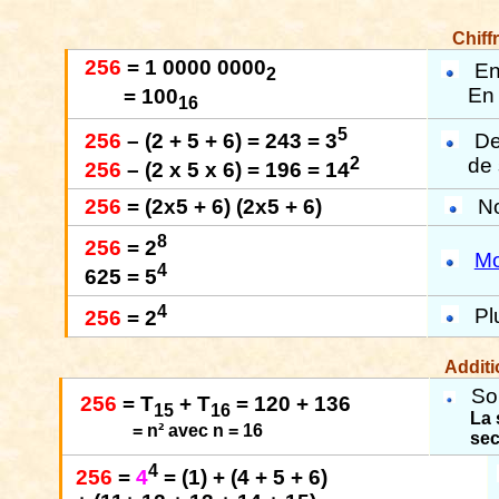
Chiff
256
= 1 0000 0000
E
2
E
= 100
16
5
De
256
– (2 + 5 + 6) = 243 = 3
de 
2
256
– (2 x 5 x 6) = 196 = 14
256
= (2x5 + 6) (2x5 + 6)
N
8
256
= 2
Mo
4
625 = 5
4
Pl
256
= 2
Additi
So
256
= T
+ T
= 120 + 136
15
16
La 
= n² avec n = 16
sec
4
256
=
4
= (1) + (4 + 5 + 6)