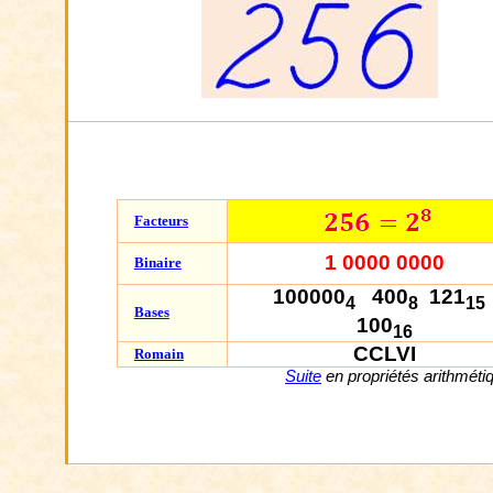
Facteurs
1 0000 0000
Binaire
100000
400
121
4
8
15
Bases
100
16
CCLVI
Romain
Suite
en propriétés arithméti