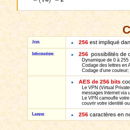
C
Jeux
256
est impliqué da
Informatique
256
possibilités de 
Dynamique de 0 à 255 s
Codage des lettres en 
Codage d'une couleur; il
AES de 256 bits
co
Le VPN (Virtual Private 
messages Internet via u
Le VPN camoufle votre a
couvrir votre identité o
Langue
256
caractères en no