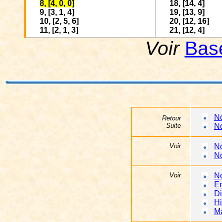
8, [4, 0, 0]
18, [14, 4]
9, [3, 1, 4]
19, [13, 9]
10, [2, 5, 6]
20, [12, 16]
11, [2, 1, 3]
21, [12, 4]
Voir
Bas
N
Retour
Suite
N
Voir
N
N
Voir
No
E
D
Hi
Ma