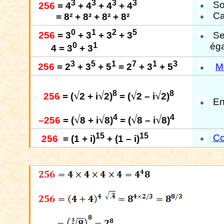
3
3
3
3
S
256
= 4
+ 4
+ 4
+ 4
Ca
= 8² + 8² + 8² + 8²
0
1
2
5
Se
256
= 3
+ 3
+ 3
+ 3
éga
0
1
4 = 3
+ 3
3
5
1
7
1
3
256
= 2
+ 3
+ 5
= 2
+ 3
+ 5
Mo
8
8
256
= (
2 + i
2)
= (
2 – i
2)
En
4
4
–256
= (
8 + i
8)
= (
8 – i
8)
15
15
Co
256
= (1 + i)
+ (1 – i)