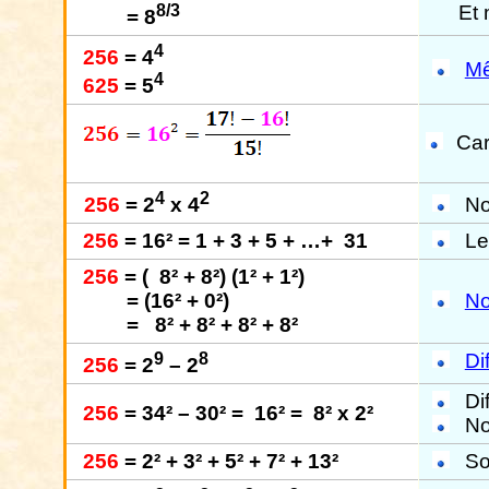
Et 
8/3
= 8
4
256
= 4
Mê
4
625
= 5
Car
4
2
256
= 2
x 4
N
256
= 16² = 1 + 3 + 5 + …+
31
Le
256
= (
8² + 8²) (1² + 1²)
= (16² + 0²)
No
=
8² + 8² + 8² + 8²
9
8
Di
256
= 2
– 2
Di
256
= 34² – 30² =
16² =
8² x 2²
N
256
= 2² + 3² + 5² + 7² + 13²
S