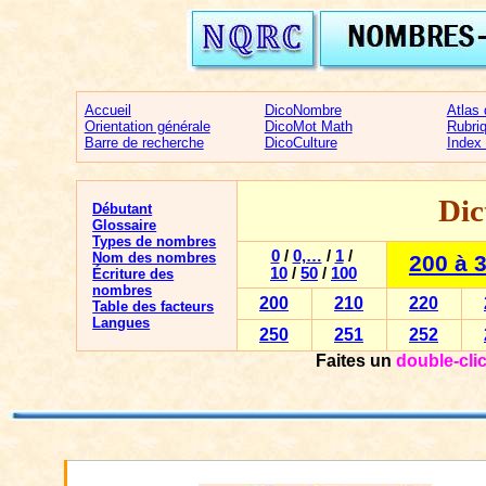
Accueil
DicoNombre
Atlas
Orientation générale
DicoMot Math
Rubri
Barre de recherche
DicoCulture
Index
Dic
Débutant
Glossaire
Types de nombres
0
/
0,…
/
1
/
Nom des nombres
200 à 
10
/
50
/
100
Écriture des
nombres
200
210
220
Table des facteurs
Langues
250
251
252
Faites un
double-cli