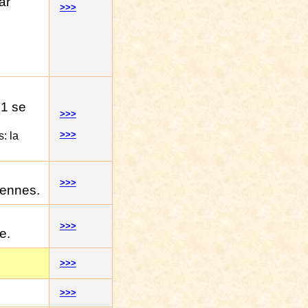
ar
>>>
 1 se
>>>
>>>
s: la
>>>
iennes.
>>>
e.
>>>
>>>