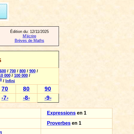
Édition du:
12/11/2025
M'écrire
Brèves de Maths
s
600
/
700
/
800
/
900
/
10 000
/
100 000
/
0
/
Infini
70
80
90
-7-
-8-
-9-
Expressions
en 1
Proverbes
en 1
 1