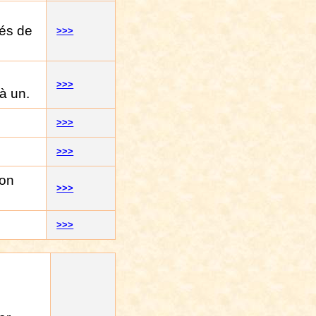
cés de
>>>
>>>
à un.
>>>
>>>
ion
>>>
>>>