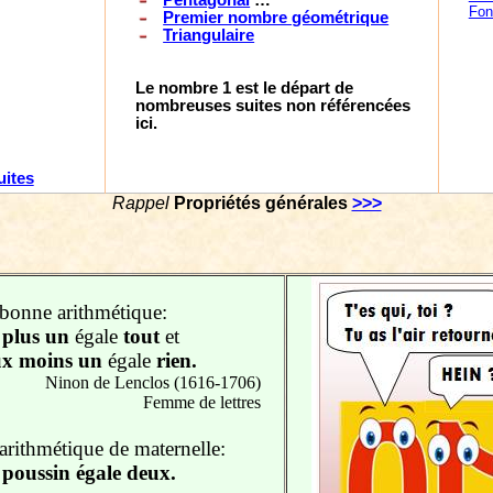
Pentagonal
…
Fon
Premier nombre géométrique
Triangulaire
Le nombre 1 est le départ de
nombreuses suites non référencées
ici.
uites
Rappel
Propriétés générales
>>>
bonne arithmétique:
plus un
égale
tout
et
ux moins un
égale
rien.
Ninon de Lenclos (1616-1706)
Femme de lettres
arithmétique de maternelle:
poussin égale deux.