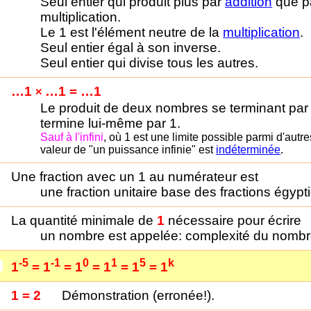
Seul entier qui produit plus par
addition
que p
multiplication.
Le 1 est l'élément neutre de la
multiplication
.
Seul entier égal à son inverse.
Seul entier qui divise tous les autres.
…1
…1 = …1
×
Le produit de deux nombres se terminant par
termine lui-même par 1.
Sauf à l'infini
, où 1 est une limite possible parmi d'autre
valeur de "un puissance infinie" est
indéterminée
.
Une fraction avec un 1 au numérateur est
une fraction unitaire base des fractions égypt
La quantité minimale de
1
nécessaire pour écrire
un nombre est appelée: complexité du nombr
-5
-1
0
1
5
k
1
= 1
= 1
= 1
= 1
= 1
1 = 2
Démonstration (erronée!).