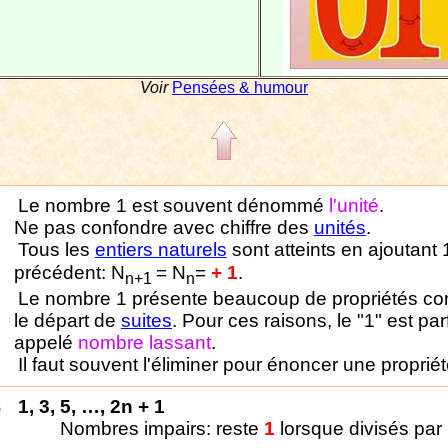
Voir
Pensées & humour
Le nombre 1 est souvent dénommé
l'unité
.
Ne pas confondre avec chiffre des
unités
.
Tous les
entiers naturels
sont atteints en ajoutant 
précédent: N
= N
=
+ 1
.
n+1
n
Le nombre 1 présente beaucoup de propriétés 
le départ de
suites
. Pour ces raisons, le "1" est par
appelé
nombre lassant
.
Il faut souvent l'éliminer pour énoncer une propriét
1, 3, 5, …, 2n + 1
Nombres impairs: reste
1
lorsque divisés par 