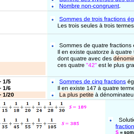
Nombre non-congruent
.
Sommes de trois fractions é
Les trois seules à trois terme
Sommes de quatre fractions 
Il en existe quatorze à quatre
dont quatre avec des
dénomin
ces quatre
"42"
est le plus g
+ 1/5
Sommes de cinq fractions
ég
+ 1/6
Il en existe 147 à quatre term
+ 1/20
La plus petite
à dénominateurs
Solut
fractio
S
= som