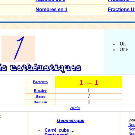
Nombres en 1
Fractions U
Un
One
Facteurs
1
Binaire
/
Bases
I
Romain
Suite
e
Voi
Géométrique
Nom
Nom
Carré
,
cube
…
Nom