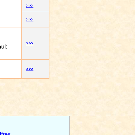
>>>
>>>
>>>
ul:
>>>
fres
.