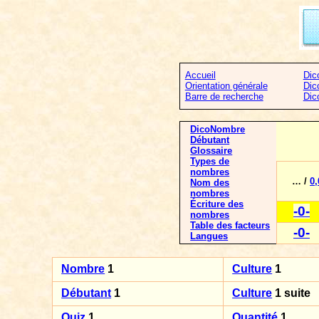
Accueil
Dic
Orientation générale
Dic
Barre de recherche
Dic
DicoNombre
Débutant
Glossaire
Types de
nombres
… /
0,
Nom des
nombres
Écriture des
-0-
nombres
Table des facteurs
-0-
Langues
Nombre
1
Culture
1
Débutant
1
Culture
1 suite
Quiz
1
Quantité
1