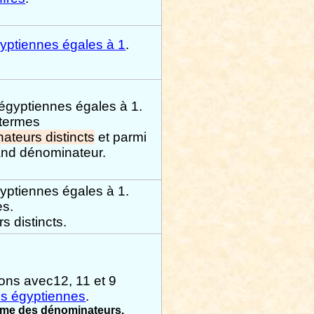
gyptiennes égales à 1
.
s
égyptiennes égales à 1.
 termes
ateurs distincts
et parmi
rand dénominateur.
yptiennes égales à 1.
es.
 distincts.
ions avec12, 11 et 9
ns égyptiennes
.
me des dénominateurs.