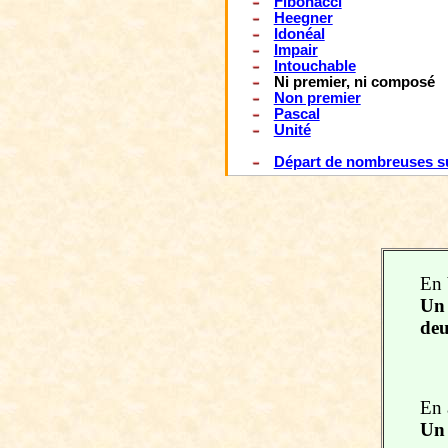
Fibonacci
Heegner
Idonéal
Impair
Intouchable
Ni premier, ni composé
Non premier
Pascal
Unité
Départ de nombreuses s
En 
Un 
de
En 
Un 