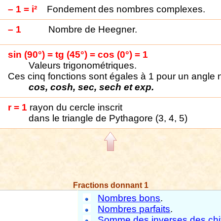
–
1 = i²
Fondement des nombres complexes.
–
1
Nombre de Heegner.
sin (90°) = tg (45°) = cos (0°) = 1
Valeurs trigonométriques.
Ces cinq fonctions sont égales à 1 pour un angle n
cos, cosh, sec, sech et exp.
r = 1
rayon du cercle inscrit
dans le triangle de Pythagore (3, 4, 5)
Fractions donnant 1
Nombres bons
.
Nombres parfaits
.
Somme des inverses des chif