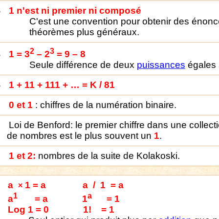
1 n'est ni premier ni composé
C'est une convention pour obtenir des énon
théorèmes plus généraux.
2
3
1 = 3
– 2
= 9 – 8
Seule différence de deux
puissances
égales 
1 + 11 + 111 + … = K / 81
0 et 1
: chiffres de la numération binaire.
Loi de Benford: le premier chiffre dans une collect
de nombres est le plus souvent un
1
.
1 et 2:
nombres de la suite de Kolakoski
.
a
1 = a
a
/
1
= a
×
1
a
a
= a
1
= 1
Log 1 = 0
1!
= 1