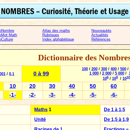
oNombre
Atlas des maths
Nouveautés
oMot Math
Rubriques
Actualités
oCulture
Index alphabétique
Références
Dictionnaire des Nombre
100
/
200
/
300
/
400
/
500
/
0 à 99
1 000
/
2 000
/
5 000
/
001
/
0,1
6
9
10
10
/
10
/
10
10
20
30
40
50
60
-1-
-2-
-3-
-4-
-5-
-6-
Maths
1
De 1 à 1,5
Unité
De 1,5 à 1,9
Racines de 1
Fractions =