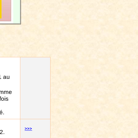
1 au
comme
fois
é.
>>>
2.