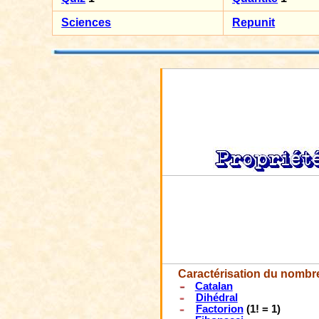
Sciences
Repunit
Caractérisation du nombr
Catalan
Dihédral
Factorion
(1! = 1)